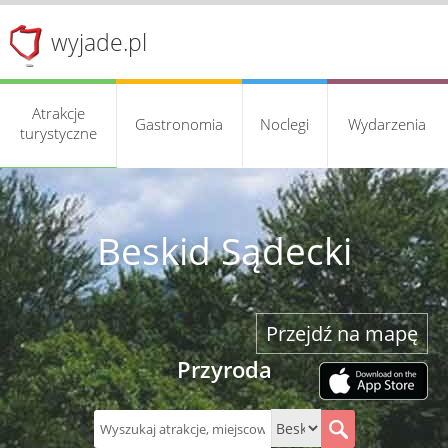
wyjade.pl
Atrakcje
Gastronomia
Noclegi
Wydarzenia
turystyczne
Beskid Sądecki
Przejdź na mapę
Przyroda
S