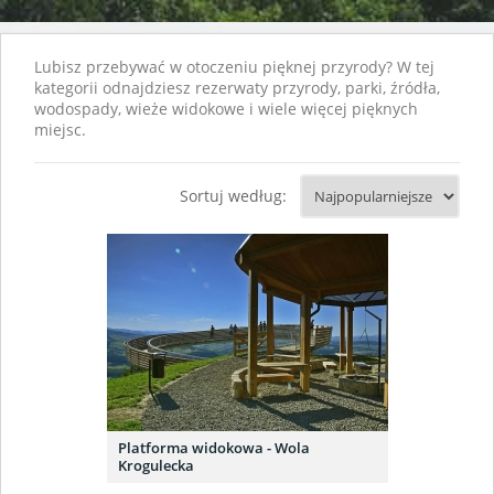
Lubisz przebywać w otoczeniu pięknej przyrody? W tej
kategorii odnajdziesz rezerwaty przyrody, parki, źródła,
wodospady, wieże widokowe i wiele więcej pięknych
miejsc.
Sortuj według:
Platforma widokowa - Wola
Krogulecka