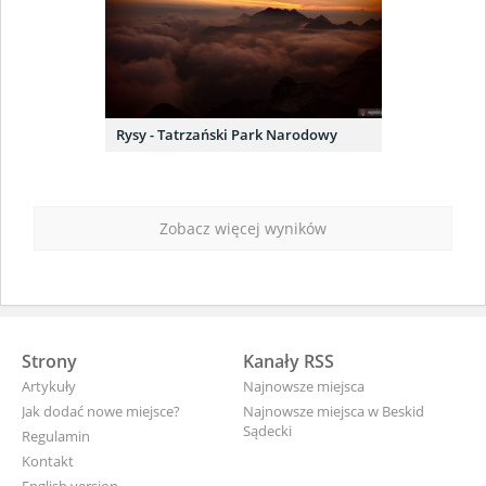
Rysy - Tatrzański Park Narodowy
Zobacz więcej wyników
Strony
Kanały RSS
Artykuły
Najnowsze miejsca
Jak dodać nowe miejsce?
Najnowsze miejsca w Beskid
Sądecki
Regulamin
Kontakt