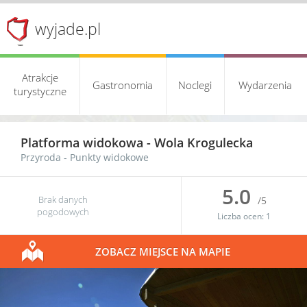
wyjade.pl
Atrakcje
Gastronomia
Noclegi
Wydarzenia
turystyczne
Platforma widokowa -
Wola Krogulecka
Przyroda
-
Punkty widokowe
5.0
Brak danych
/5
pogodowych
Liczba ocen:
1
ZOBACZ MIEJSCE NA MAPIE