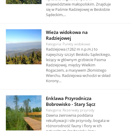
województwie małopolskim. Znajduje
się w Paśmie Radziejowej w Beskidzie
Sądeckim,...
Wieża widokowa na
Radziejowej
Kategoria: Punkty widokowe
Radziejowa (1262 m n.p.m.) to
najwyższy szczyt Beskidu Sądeckiego,
leżący w głównym grzbiecie Pasma
Radziejowej, między Wielkim
Rogaczem, a masywem Złomistego
Wierchu. Radziejowa wchodzi w skład
Korony...
Enklawa Przyrodnicza
Bobrowisko - Stary Sącz
Kategoria: Rezerwaty przyrody
Dawna żwirownia poddana
rekultywacji i sile przyrody, bogata w
różnorodność fauny i flory w ich
naturalnym środowisku łęgu