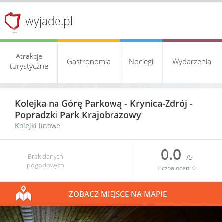
wyjade.pl
Atrakcje
Gastronomia
Noclegi
Wydarzenia
turystyczne
Kolejka na Górę Parkową -
Krynica-Zdrój
-
Popradzki Park Krajobrazowy
Kolejki linowe
0.0
Brak danych
/5
pogodowych
Liczba ocen:
0
ZOBACZ MIEJSCE NA MAPIE