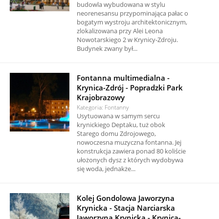
budowla wybudowana w stylu
neorenesansu przypominająca pałac o
bogatym wystroju architektonicznym,
zlokalizowana przy Alei Leona
Nowotarskiego 2 w Krynicy-Zdroju.
Budynek zwany był...
Fontanna multimedialna -
Krynica-Zdrój - Popradzki Park
Krajobrazowy
Kategoria: Fontanny
Usytuowana w samym sercu
krynickiego Deptaku, tuż obok
Starego domu Zdrojowego,
nowoczesna muzyczna fontanna. Jej
konstrukcja zawiera ponad 80 koliście
ułożonych dysz z których wydobywa
się woda, jednakże...
Kolej Gondolowa Jaworzyna
Krynicka - Stacja Narciarska
Jaworzyna Krynicka - Krynica-