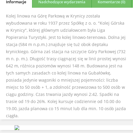
Informacje
Nadchodzące wydarzenia
Komentarze (0)
Kolej linowa na Górę Parkową w Krynicy została
wybudowana w roku 1937 przez Spółkę z o. o. "Kolej Górska
w Krynicy", której głównym udziałowcem była Liga
Popierania Turystyki. Jest to kolej linowo-terenowa. Dolna jej
stacja (584 m n.p.m.) znajduje się tuż obok deptaku
krynickiego. Górna zaś stacja na szczycie Góry Parkowej (732
m n. p. m.). Długość trasy ciągnącej się w linii prostej wynosi
642 m, różnica poziomów wynosi 148 m. Budowana jest na
tych samych zasadach co kolej linowa na Gubałówkę,
posiada jedynie wagoniki o mniejszej pojemności: liczba
miejsc to 50 osób + 1, a zdolność przewozowa to 500 osób w
ciągu godziny. Czas trwania jazdy wynosi 2:42. Spadki na
trasie od 19 do 26%. Kolej kursuje codziennie od 10.00 do
19.00, jazda planowa co 15 minut lub dla min. 10 osób jazda
ciągła.